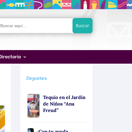
car:
Directorio
Deportes
Tequio en el Jardín
de Niños “Ana
Freud”
¡Con tu ayuda