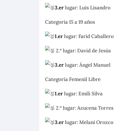
3.er
lugar: Luis Lisandro
Categoría 15 a 19 años
1.er
lugar: Farid Caballero
2.º lugar: David de Jesús
3.er
lugar: Ángel Manuel
Categoría Femenil Libre
1.er
lugar: Emili Silva
2.º lugar: Azucena Torres
3.er
lugar: Melani Orozco