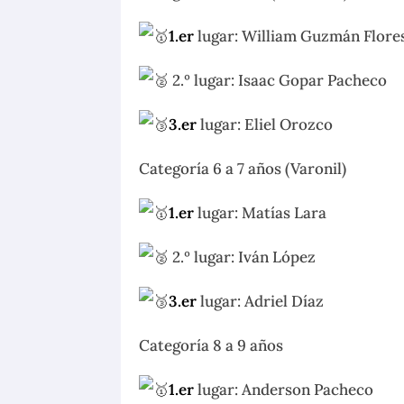
1.er
lugar: William Guzmán Flore
2.º lugar: Isaac Gopar Pacheco
3.er
lugar: Eliel Orozco
Categoría 6 a 7 años (Varonil)
1.er
lugar: Matías Lara
2.º lugar: Iván López
3.er
lugar: Adriel Díaz
Categoría 8 a 9 años
1.er
lugar: Anderson Pacheco