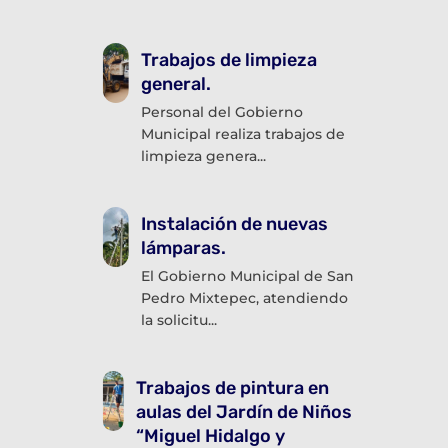
“Vecinas y Vecinos por la
Paz”.
La Dirección del Centro
Estatal de Prevención Social
de la Violenci...
Taller dirigido a madres y
padres de familia.
En la comunidad de El
Comuncito, la Dirección
Municipal de Prevenci...
Ronda estudiantil del
Conalep 158 Puerto
Escondido.