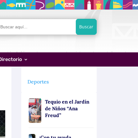
car:
Directorio
Deportes
Tequio en el Jardín
de Niños “Ana
Freud”
¡Con tu ayuda