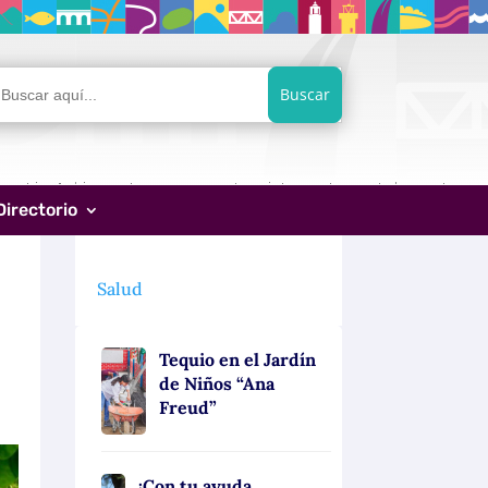
car:
Directorio
Salud
Tequio en el Jardín
de Niños “Ana
Freud”
¡Con tu ayuda