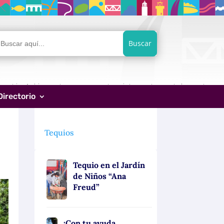
car:
Directorio
Tequios
Tequio en el Jardín
de Niños “Ana
Freud”
¡Con tu ayuda