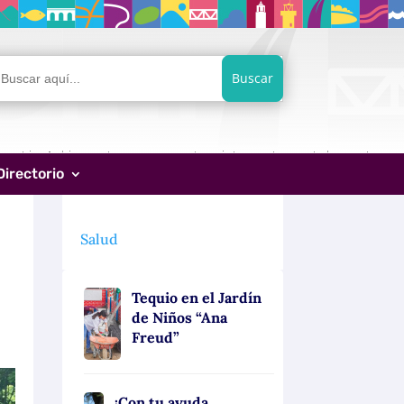
car:
Directorio
Salud
Tequio en el Jardín
de Niños “Ana
Freud”
¡Con tu ayuda