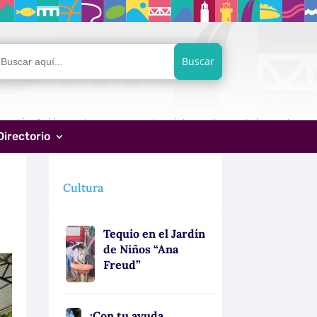
car:
Directorio
Cultura
Tequio en el Jardín
de Niños “Ana
Freud”
¡Con tu ayuda