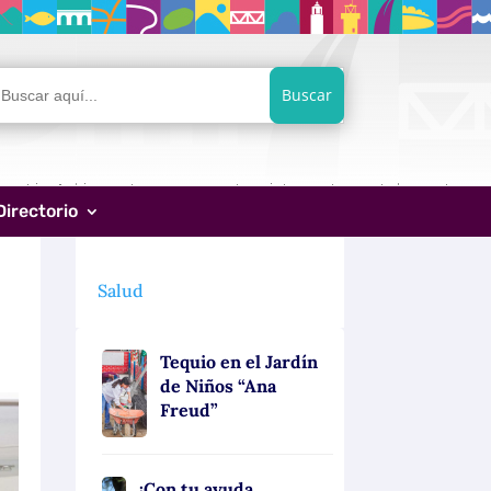
car:
Directorio
Salud
Tequio en el Jardín
de Niños “Ana
Freud”
¡Con tu ayuda