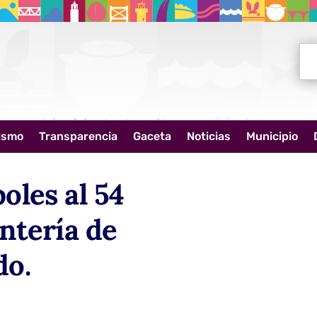
Bus
ismo
Transparencia
Gaceta
Noticias
Municipio
oles al 54
antería de
do.