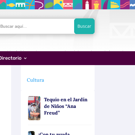
car:
Directorio
Cultura
Tequio en el Jardín
de Niños “Ana
Freud”
¡Con tu ayuda